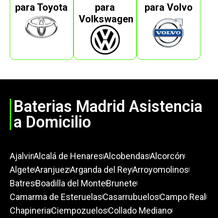
para Toyota
para
para Volvo
Volkswagen
Baterias Madrid Asistencia
a Domicilio
Ajalvir
Alcalá de Henares
Alcobendas
Alcorcón
Algete
Aranjuez
Arganda del Rey
Arroyomolinos
Batres
Boadilla del Monte
Brunete
Camarma de Esteruelas
Casarrubuelos
Campo Real
Chapineria
Ciempozuelos
Collado Mediano