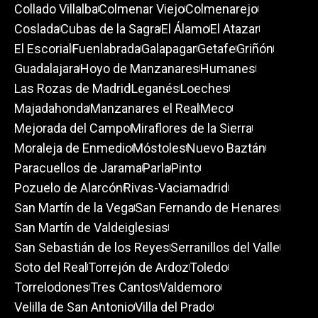
Collado Villalba
Colmenar Viejo
Colmenarejo
Coslada
Cubas de la Sagra
El Álamo
El Atazar
El Escorial
Fuenlabrada
Galapagar
Getafe
Griñón
Guadalajara
Hoyo de Manzanares
Humanes
Las Rozas de Madrid
Leganés
Loeches
Majadahonda
Manzanares el Real
Meco
Mejorada del Campo
Miraflores de la Sierra
Moraleja de Enmedio
Móstoles
Nuevo Baztán
Paracuellos de Jarama
Parla
Pinto
Pozuelo de Alarcón
Rivas-Vaciamadrid
San Martín de la Vega
San Fernando de Henares
San Martín de Valdeiglesias
San Sebastián de los Reyes
Serranillos del Valle
Soto del Real
Torrejón de Ardoz
Toledo
Torrelodones
Tres Cantos
Valdemoro
Velilla de San Antonio
Villa del Prado