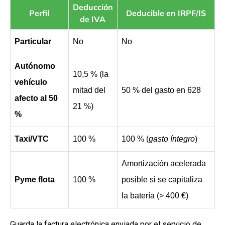
Deducción
Perfil
Deducible en IRPF/IS
de IVA
Particular
No
No
Autónomo
10,5 % (la
vehículo
mitad del
50 % del gasto en 628
afecto al 50
21 %)
%
Taxi/VTC
100 %
100 % (
gasto íntegro
)
Amortización acelerada
Pyme flota
100 %
posible si se capitaliza
la batería (> 400 €)
Guarda la factura electrónica enviada por el servicio de