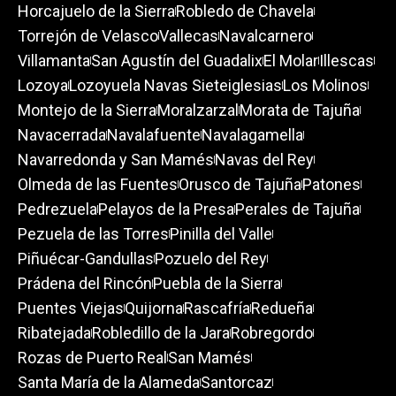
Horcajuelo de la Sierra
Robledo de Chavela
Torrejón de Velasco
Vallecas
Navalcarnero
Villamanta
San Agustín del Guadalix
El Molar
Illescas
Lozoya
Lozoyuela Navas Sieteiglesias
Los Molinos
Montejo de la Sierra
Moralzarzal
Morata de Tajuña
Navacerrada
Navalafuente
Navalagamella
Navarredonda y San Mamés
Navas del Rey
Olmeda de las Fuentes
Orusco de Tajuña
Patones
Pedrezuela
Pelayos de la Presa
Perales de Tajuña
Pezuela de las Torres
Pinilla del Valle
Piñuécar-Gandullas
Pozuelo del Rey
Prádena del Rincón
Puebla de la Sierra
Puentes Viejas
Quijorna
Rascafría
Redueña
Ribatejada
Robledillo de la Jara
Robregordo
Rozas de Puerto Real
San Mamés
Santa María de la Alameda
Santorcaz