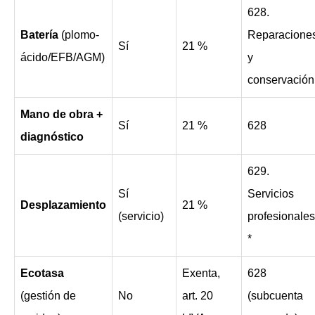
628.
Batería
(plomo-
Reparacione
Sí
21 %
ácido/EFB/AGM)
y
conservación
Mano de obra +
Sí
21 %
628
diagnóstico
629.
Sí
Servicios
Desplazamiento
21 %
(servicio)
profesionales
*
Ecotasa
Exenta,
628
(gestión de
No
art. 20
(subcuenta