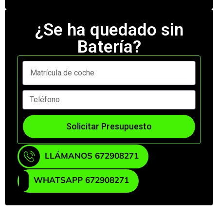
¿Se ha quedado sin
Batería?
Solicitar Presupuesto
LLÁMANOS 672908271
WHATSAPP 672908271