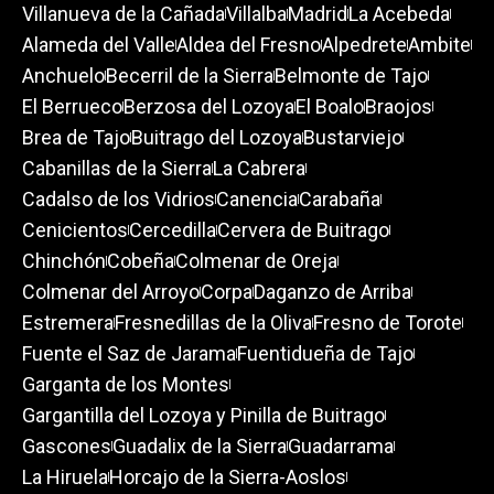
Villanueva de la Cañada
Villalba
Madrid
La Acebeda
Alameda del Valle
Aldea del Fresno
Alpedrete
Ambite
Anchuelo
Becerril de la Sierra
Belmonte de Tajo
El Berrueco
Berzosa del Lozoya
El Boalo
Braojos
Brea de Tajo
Buitrago del Lozoya
Bustarviejo
Cabanillas de la Sierra
La Cabrera
Cadalso de los Vidrios
Canencia
Carabaña
Cenicientos
Cercedilla
Cervera de Buitrago
Chinchón
Cobeña
Colmenar de Oreja
Colmenar del Arroyo
Corpa
Daganzo de Arriba
Estremera
Fresnedillas de la Oliva
Fresno de Torote
Fuente el Saz de Jarama
Fuentidueña de Tajo
Garganta de los Montes
Gargantilla del Lozoya y Pinilla de Buitrago
Gascones
Guadalix de la Sierra
Guadarrama
La Hiruela
Horcajo de la Sierra-Aoslos