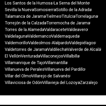
Los Santos de la Humosa
La Serna del Monte
Sevilla la Nueva
Somosierra
Sotillo de la Adrada
Talamanca de Jarama
Tielmes
Titulcia
Torrelaguna
Torrejón de la Calzada
Torremocha de Jarama
Torres de la Alameda
Valdaracete
Valdeavero
Valdelaguna
Valdemanco
Valdemaqueda
Valdemorillo
Valdeolmos-Alalpardo
Valdepiélagos
Valdetorres de Jarama
Valdilecha
Valverde de Alcalá
El Vellón
Venturada
Villaconejos
Villalbilla
Villamanrique de Tajo
Villamantilla
Villanueva de Perales
Villanueva del Pardillo
Villar del Olmo
Villarejo de Salvanés
Villaviciosa de Odón
Villavieja del Lozoya
Zarzalejo