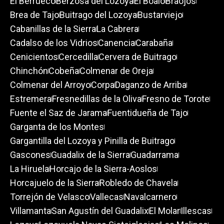
El Berrueco
Berzosa del Lozoya
El Boalo
Braojos
Brea de Tajo
Buitrago del Lozoya
Bustarviejo
Cabanillas de la Sierra
La Cabrera
Cadalso de los Vidrios
Canencia
Carabaña
Cenicientos
Cercedilla
Cervera de Buitrago
Chinchón
Cobeña
Colmenar de Oreja
Colmenar del Arroyo
Corpa
Daganzo de Arriba
Estremera
Fresnedillas de la Oliva
Fresno de Torote
Fuente el Saz de Jarama
Fuentidueña de Tajo
Garganta de los Montes
Gargantilla del Lozoya y Pinilla de Buitrago
Gascones
Guadalix de la Sierra
Guadarrama
La Hiruela
Horcajo de la Sierra-Aoslos
Horcajuelo de la Sierra
Robledo de Chavela
Torrejón de Velasco
Vallecas
Navalcarnero
Villamanta
San Agustín del Guadalix
El Molar
Illescas