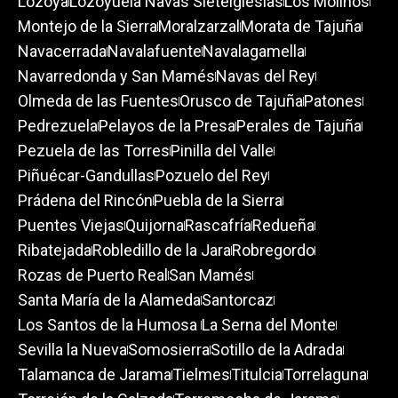
Lozoya
Lozoyuela Navas Sieteiglesias
Los Molinos
Montejo de la Sierra
Moralzarzal
Morata de Tajuña
Navacerrada
Navalafuente
Navalagamella
Navarredonda y San Mamés
Navas del Rey
Olmeda de las Fuentes
Orusco de Tajuña
Patones
Pedrezuela
Pelayos de la Presa
Perales de Tajuña
Pezuela de las Torres
Pinilla del Valle
Piñuécar-Gandullas
Pozuelo del Rey
Prádena del Rincón
Puebla de la Sierra
Puentes Viejas
Quijorna
Rascafría
Redueña
Ribatejada
Robledillo de la Jara
Robregordo
Rozas de Puerto Real
San Mamés
Santa María de la Alameda
Santorcaz
Los Santos de la Humosa
La Serna del Monte
Sevilla la Nueva
Somosierra
Sotillo de la Adrada
Talamanca de Jarama
Tielmes
Titulcia
Torrelaguna