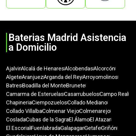
Baterias Madrid Asistencia
a Domicilio
Ajalvir
Alcalá de Henares
Alcobendas
Alcorcón
Algete
Aranjuez
Arganda del Rey
Arroyomolinos
Batres
Boadilla del Monte
Brunete
Camarma de Esteruelas
Casarrubuelos
Campo Real
Chapineria
Ciempozuelos
Collado Mediano
Collado Villalba
Colmenar Viejo
Colmenarejo
Coslada
Cubas de la Sagra
El Álamo
El Atazar
El Escorial
Fuenlabrada
Galapagar
Getafe
Griñón