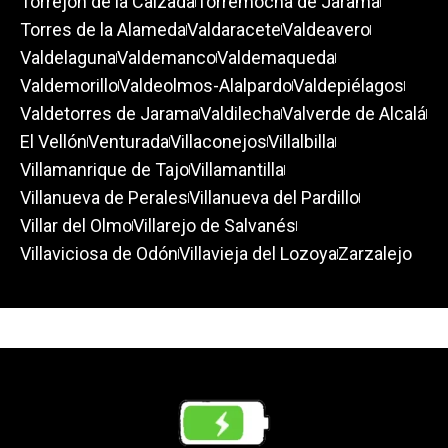
Torrejón de la Calzada
Torremocha de Jarama
Torres de la Alameda
Valdaracete
Valdeavero
Valdelaguna
Valdemanco
Valdemaqueda
Valdemorillo
Valdeolmos-Alalpardo
Valdepiélagos
Valdetorres de Jarama
Valdilecha
Valverde de Alcalá
El Vellón
Venturada
Villaconejos
Villalbilla
Villamanrique de Tajo
Villamantilla
Villanueva de Perales
Villanueva del Pardillo
Villar del Olmo
Villarejo de Salvanés
Villaviciosa de Odón
Villavieja del Lozoya
Zarzalejo