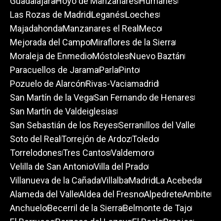
Guadalajara
Hoyo de Manzanares
Humanes
Las Rozas de Madrid
Leganés
Loeches
Majadahonda
Manzanares el Real
Meco
Mejorada del Campo
Miraflores de la Sierra
Moraleja de Enmedio
Móstoles
Nuevo Baztán
Paracuellos de Jarama
Parla
Pinto
Pozuelo de Alarcón
Rivas-Vaciamadrid
San Martín de la Vega
San Fernando de Henares
San Martín de Valdeiglesias
San Sebastián de los Reyes
Serranillos del Valle
Soto del Real
Torrejón de Ardoz
Toledo
Torrelodones
Tres Cantos
Valdemoro
Velilla de San Antonio
Villa del Prado
Villanueva de la Cañada
Villalba
Madrid
La Acebeda
Alameda del Valle
Aldea del Fresno
Alpedrete
Ambite
Anchuelo
Becerril de la Sierra
Belmonte de Tajo