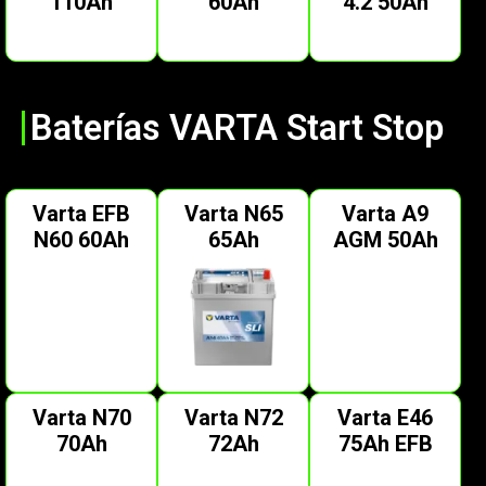
110Ah
60Ah
4.2 50Ah
Baterías VARTA Start Stop
Varta EFB
Varta N65
Varta A9
N60 60Ah
65Ah
AGM 50Ah
Varta N70
Varta N72
Varta E46
70Ah
72Ah
75Ah EFB