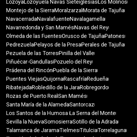
Lozoya
Lozoyuela Navas Sieteiglesias
Los Molinos
Montejo de la Sierra
Moralzarzal
Morata de Tajuña
Navacerrada
Navalafuente
Navalagamella
Navarredonda y San Mamés
Navas del Rey
Olmeda de las Fuentes
Orusco de Tajuña
Patones
Pedrezuela
Pelayos de la Presa
Perales de Tajuña
Pezuela de las Torres
Pinilla del Valle
Piñuécar-Gandullas
Pozuelo del Rey
Prádena del Rincón
Puebla de la Sierra
Puentes Viejas
Quijorna
Rascafría
Redueña
Ribatejada
Robledillo de la Jara
Robregordo
Rozas de Puerto Real
San Mamés
Santa María de la Alameda
Santorcaz
Los Santos de la Humosa
La Serna del Monte
Sevilla la Nueva
Somosierra
Sotillo de la Adrada
Talamanca de Jarama
Tielmes
Titulcia
Torrelaguna