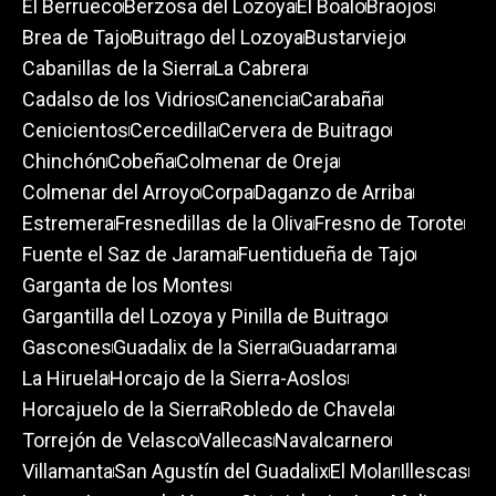
El Berrueco
Berzosa del Lozoya
El Boalo
Braojos
Brea de Tajo
Buitrago del Lozoya
Bustarviejo
Cabanillas de la Sierra
La Cabrera
Cadalso de los Vidrios
Canencia
Carabaña
Cenicientos
Cercedilla
Cervera de Buitrago
Chinchón
Cobeña
Colmenar de Oreja
Colmenar del Arroyo
Corpa
Daganzo de Arriba
Estremera
Fresnedillas de la Oliva
Fresno de Torote
Fuente el Saz de Jarama
Fuentidueña de Tajo
Garganta de los Montes
Gargantilla del Lozoya y Pinilla de Buitrago
Gascones
Guadalix de la Sierra
Guadarrama
La Hiruela
Horcajo de la Sierra-Aoslos
Horcajuelo de la Sierra
Robledo de Chavela
Torrejón de Velasco
Vallecas
Navalcarnero
Villamanta
San Agustín del Guadalix
El Molar
Illescas