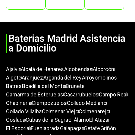
Baterias Madrid Asistencia
a Domicilio
Ajalvir
Alcalá de Henares
Alcobendas
Alcorcón
Algete
Aranjuez
Arganda del Rey
Arroyomolinos
Batres
Boadilla del Monte
Brunete
Camarma de Esteruelas
Casarrubuelos
Campo Real
Chapineria
Ciempozuelos
Collado Mediano
Collado Villalba
Colmenar Viejo
Colmenarejo
Coslada
Cubas de la Sagra
El Álamo
El Atazar
El Escorial
Fuenlabrada
Galapagar
Getafe
Griñón