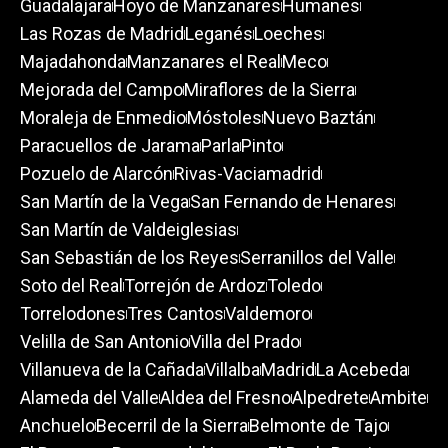
Guadalajara
Hoyo de Manzanares
Humanes
Las Rozas de Madrid
Leganés
Loeches
Majadahonda
Manzanares el Real
Meco
Mejorada del Campo
Miraflores de la Sierra
Moraleja de Enmedio
Móstoles
Nuevo Baztán
Paracuellos de Jarama
Parla
Pinto
Pozuelo de Alarcón
Rivas-Vaciamadrid
San Martín de la Vega
San Fernando de Henares
San Martín de Valdeiglesias
San Sebastián de los Reyes
Serranillos del Valle
Soto del Real
Torrejón de Ardoz
Toledo
Torrelodones
Tres Cantos
Valdemoro
Velilla de San Antonio
Villa del Prado
Villanueva de la Cañada
Villalba
Madrid
La Acebeda
Alameda del Valle
Aldea del Fresno
Alpedrete
Ambite
Anchuelo
Becerril de la Sierra
Belmonte de Tajo