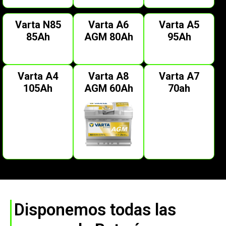
Varta N85
Varta A6
Varta A5
85Ah
AGM 80Ah
95Ah
Varta A4
Varta A8
Varta A7
105Ah
AGM 60Ah
70ah
Disponemos todas las