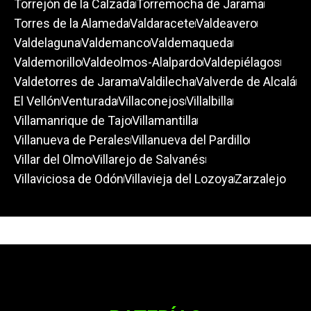
Torrejón de la Calzada
Torremocha de Jarama
Torres de la Alameda
Valdaracete
Valdeavero
Valdelaguna
Valdemanco
Valdemaqueda
Valdemorillo
Valdeolmos-Alalpardo
Valdepiélagos
Valdetorres de Jarama
Valdilecha
Valverde de Alcalá
El Vellón
Venturada
Villaconejos
Villalbilla
Villamanrique de Tajo
Villamantilla
Villanueva de Perales
Villanueva del Pardillo
Villar del Olmo
Villarejo de Salvanés
Villaviciosa de Odón
Villavieja del Lozoya
Zarzalejo