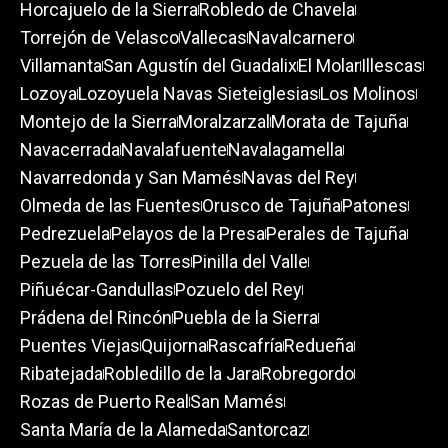
Horcajuelo de la Sierra
Robledo de Chavela
Torrejón de Velasco
Vallecas
Navalcarnero
Villamanta
San Agustín del Guadalix
El Molar
Illescas
Lozoya
Lozoyuela Navas Sieteiglesias
Los Molinos
Montejo de la Sierra
Moralzarzal
Morata de Tajuña
Navacerrada
Navalafuente
Navalagamella
Navarredonda y San Mamés
Navas del Rey
Olmeda de las Fuentes
Orusco de Tajuña
Patones
Pedrezuela
Pelayos de la Presa
Perales de Tajuña
Pezuela de las Torres
Pinilla del Valle
Piñuécar-Gandullas
Pozuelo del Rey
Prádena del Rincón
Puebla de la Sierra
Puentes Viejas
Quijorna
Rascafría
Redueña
Ribatejada
Robledillo de la Jara
Robregordo
Rozas de Puerto Real
San Mamés
Santa María de la Alameda
Santorcaz