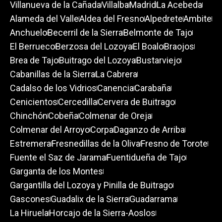
Villanueva de la Cañada
Villalba
Madrid
La Acebeda
Alameda del Valle
Aldea del Fresno
Alpedrete
Ambite
Anchuelo
Becerril de la Sierra
Belmonte de Tajo
El Berrueco
Berzosa del Lozoya
El Boalo
Braojos
Brea de Tajo
Buitrago del Lozoya
Bustarviejo
Cabanillas de la Sierra
La Cabrera
Cadalso de los Vidrios
Canencia
Carabaña
Cenicientos
Cercedilla
Cervera de Buitrago
Chinchón
Cobeña
Colmenar de Oreja
Colmenar del Arroyo
Corpa
Daganzo de Arriba
Estremera
Fresnedillas de la Oliva
Fresno de Torote
Fuente el Saz de Jarama
Fuentidueña de Tajo
Garganta de los Montes
Gargantilla del Lozoya y Pinilla de Buitrago
Gascones
Guadalix de la Sierra
Guadarrama
La Hiruela
Horcajo de la Sierra-Aoslos