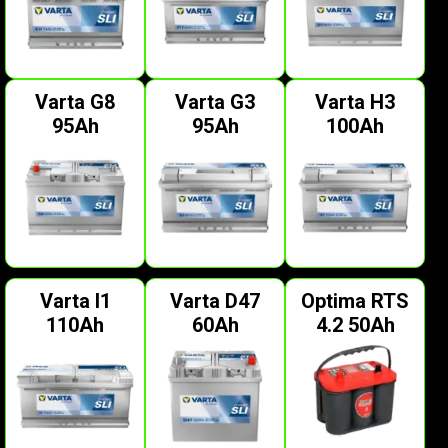
Varta G8
Varta G3
Varta H3
95Ah
95Ah
100Ah
Varta I1
Varta D47
Optima RTS
110Ah
60Ah
4.2 50Ah