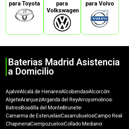
para Toyota
para
para Volvo
Volkswagen
Baterias Madrid Asistencia
a Domicilio
Ajalvir
Alcalá de Henares
Alcobendas
Alcorcón
Algete
Aranjuez
Arganda del Rey
Arroyomolinos
Batres
Boadilla del Monte
Brunete
Camarma de Esteruelas
Casarrubuelos
Campo Real
Chapineria
Ciempozuelos
Collado Mediano