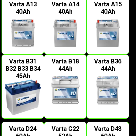
Varta A13
Varta A14
Varta A15
40Ah
40Ah
40Ah
Varta B31
Varta B18
Varta B36
B32 B33 B34
44Ah
44Ah
45Ah
Varta D24
Varta C22
Varta D48
60Ah
52Ah
60Ah