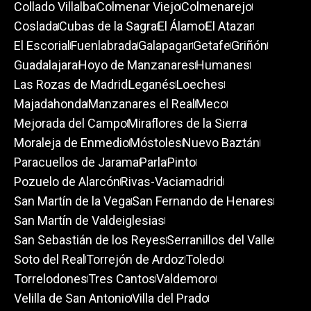
Collado Villalba
Colmenar Viejo
Colmenarejo
Coslada
Cubas de la Sagra
El Álamo
El Atazar
El Escorial
Fuenlabrada
Galapagar
Getafe
Griñón
Guadalajara
Hoyo de Manzanares
Humanes
Las Rozas de Madrid
Leganés
Loeches
Majadahonda
Manzanares el Real
Meco
Mejorada del Campo
Miraflores de la Sierra
Moraleja de Enmedio
Móstoles
Nuevo Baztán
Paracuellos de Jarama
Parla
Pinto
Pozuelo de Alarcón
Rivas-Vaciamadrid
San Martín de la Vega
San Fernando de Henares
San Martín de Valdeiglesias
San Sebastián de los Reyes
Serranillos del Valle
Soto del Real
Torrejón de Ardoz
Toledo
Torrelodones
Tres Cantos
Valdemoro
Velilla de San Antonio
Villa del Prado