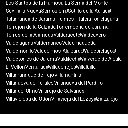
Los Santos de la Humosa
La Serna del Monte
Sevilla la Nueva
Somosierra
Sotillo de la Adrada
Talamanca de Jarama
Tielmes
Titulcia
Torrelaguna
Torrejón de la Calzada
Torremocha de Jarama
Torres de la Alameda
Valdaracete
Valdeavero
Valdelaguna
Valdemanco
Valdemaqueda
Valdemorillo
Valdeolmos-Alalpardo
Valdepiélagos
Valdetorres de Jarama
Valdilecha
Valverde de Alcalá
El Vellón
Venturada
Villaconejos
Villalbilla
Villamanrique de Tajo
Villamantilla
Villanueva de Perales
Villanueva del Pardillo
Villar del Olmo
Villarejo de Salvanés
Villaviciosa de Odón
Villavieja del Lozoya
Zarzalejo