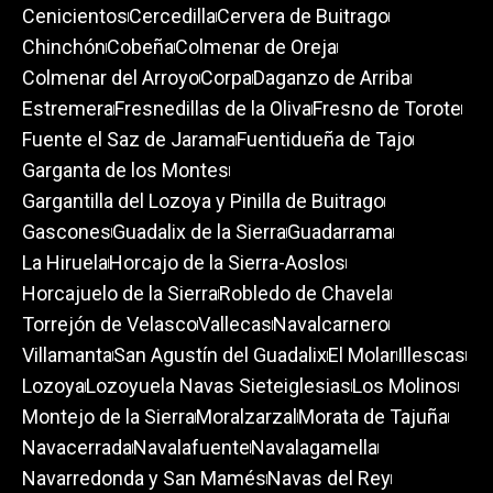
Cenicientos
Cercedilla
Cervera de Buitrago
Chinchón
Cobeña
Colmenar de Oreja
Colmenar del Arroyo
Corpa
Daganzo de Arriba
Estremera
Fresnedillas de la Oliva
Fresno de Torote
Fuente el Saz de Jarama
Fuentidueña de Tajo
Garganta de los Montes
Gargantilla del Lozoya y Pinilla de Buitrago
Gascones
Guadalix de la Sierra
Guadarrama
La Hiruela
Horcajo de la Sierra-Aoslos
Horcajuelo de la Sierra
Robledo de Chavela
Torrejón de Velasco
Vallecas
Navalcarnero
Villamanta
San Agustín del Guadalix
El Molar
Illescas
Lozoya
Lozoyuela Navas Sieteiglesias
Los Molinos
Montejo de la Sierra
Moralzarzal
Morata de Tajuña
Navacerrada
Navalafuente
Navalagamella
Navarredonda y San Mamés
Navas del Rey