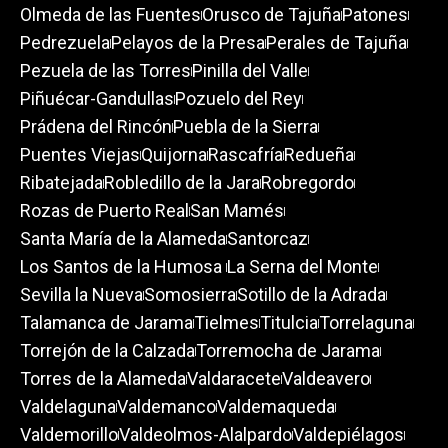
Olmeda de las Fuentes
Orusco de Tajuña
Patones
Pedrezuela
Pelayos de la Presa
Perales de Tajuña
Pezuela de las Torres
Pinilla del Valle
Piñuécar-Gandullas
Pozuelo del Rey
Prádena del Rincón
Puebla de la Sierra
Puentes Viejas
Quijorna
Rascafría
Redueña
Ribatejada
Robledillo de la Jara
Robregordo
Rozas de Puerto Real
San Mamés
Santa María de la Alameda
Santorcaz
Los Santos de la Humosa
La Serna del Monte
Sevilla la Nueva
Somosierra
Sotillo de la Adrada
Talamanca de Jarama
Tielmes
Titulcia
Torrelaguna
Torrejón de la Calzada
Torremocha de Jarama
Torres de la Alameda
Valdaracete
Valdeavero
Valdelaguna
Valdemanco
Valdemaqueda
Valdemorillo
Valdeolmos-Alalpardo
Valdepiélagos