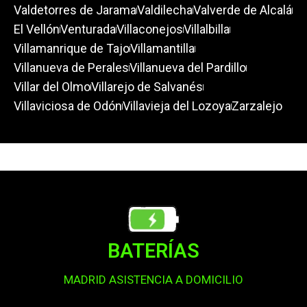
Valdetorres de Jarama
Valdilecha
Valverde de Alcalá
El Vellón
Venturada
Villaconejos
Villalbilla
Villamanrique de Tajo
Villamantilla
Villanueva de Perales
Villanueva del Pardillo
Villar del Olmo
Villarejo de Salvanés
Villaviciosa de Odón
Villavieja del Lozoya
Zarzalejo
BATERÍAS
MADRID ASISTENCIA A DOMICILIO