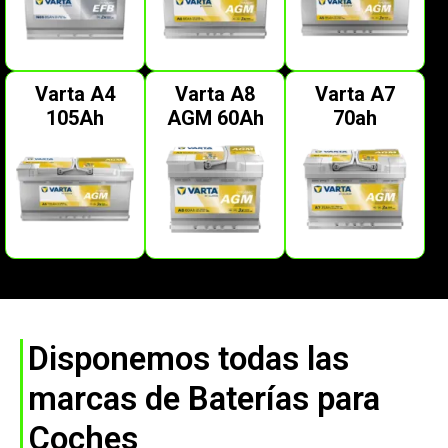
Varta A4
Varta A8
Varta A7
105Ah
AGM 60Ah
70ah
Disponemos todas las
marcas de Baterías para
Coches