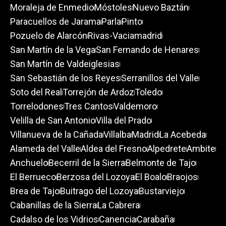
Moraleja de Enmedio
Móstoles
Nuevo Baztán
Paracuellos de Jarama
Parla
Pinto
Pozuelo de Alarcón
Rivas-Vaciamadrid
San Martín de la Vega
San Fernando de Henares
San Martín de Valdeiglesias
San Sebastián de los Reyes
Serranillos del Valle
Soto del Real
Torrejón de Ardoz
Toledo
Torrelodones
Tres Cantos
Valdemoro
Velilla de San Antonio
Villa del Prado
Villanueva de la Cañada
Villalba
Madrid
La Acebeda
Alameda del Valle
Aldea del Fresno
Alpedrete
Ambite
Anchuelo
Becerril de la Sierra
Belmonte de Tajo
El Berrueco
Berzosa del Lozoya
El Boalo
Braojos
Brea de Tajo
Buitrago del Lozoya
Bustarviejo
Cabanillas de la Sierra
La Cabrera
Cadalso de los Vidrios
Canencia
Carabaña