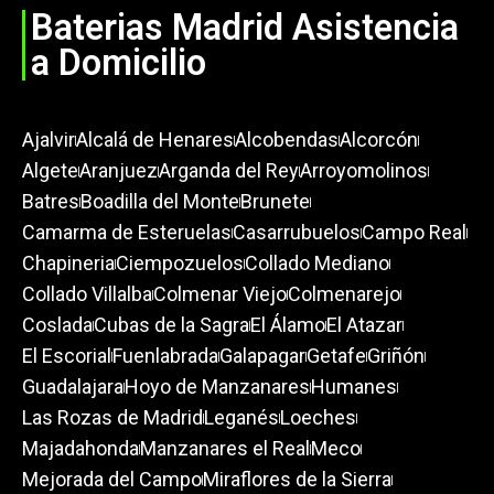
Baterias Madrid Asistencia
a Domicilio
Ajalvir
Alcalá de Henares
Alcobendas
Alcorcón
Algete
Aranjuez
Arganda del Rey
Arroyomolinos
Batres
Boadilla del Monte
Brunete
Camarma de Esteruelas
Casarrubuelos
Campo Real
Chapineria
Ciempozuelos
Collado Mediano
Collado Villalba
Colmenar Viejo
Colmenarejo
Coslada
Cubas de la Sagra
El Álamo
El Atazar
El Escorial
Fuenlabrada
Galapagar
Getafe
Griñón
Guadalajara
Hoyo de Manzanares
Humanes
Las Rozas de Madrid
Leganés
Loeches
Majadahonda
Manzanares el Real
Meco
Mejorada del Campo
Miraflores de la Sierra