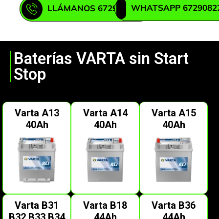
WHATSAPP 6729082
LLÁMANOS 672908271
Baterías VARTA sin Start
Stop
Varta A13
Varta A14
Varta A15
40Ah
40Ah
40Ah
Varta B31
Varta B18
Varta B36
B32 B33 B34
44Ah
44Ah