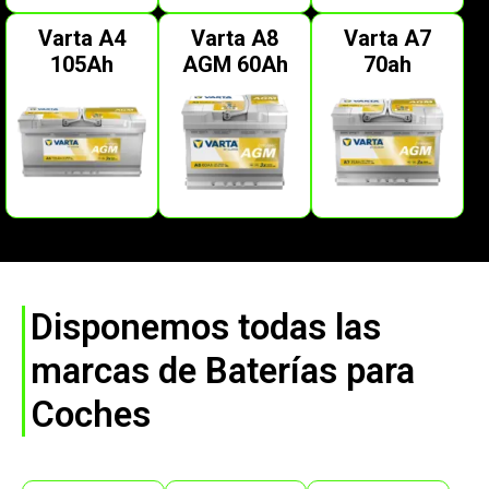
Varta A4
Varta A8
Varta A7
105Ah
AGM 60Ah
70ah
Disponemos todas las
marcas de Baterías para
Coches