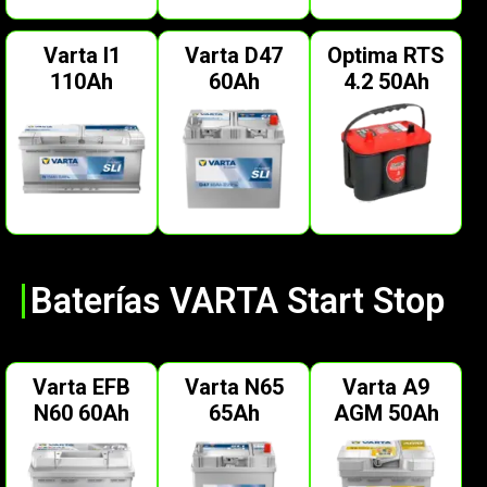
Varta I1
Varta D47
Optima RTS
110Ah
60Ah
4.2 50Ah
Baterías VARTA Start Stop
Varta EFB
Varta N65
Varta A9
N60 60Ah
65Ah
AGM 50Ah