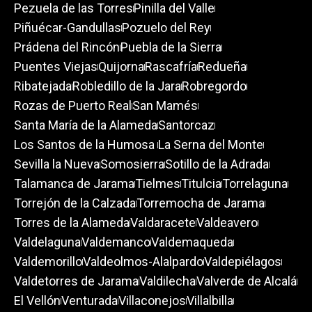
Pezuela de las Torres
Pinilla del Valle
Piñuécar-Gandullas
Pozuelo del Rey
Prádena del Rincón
Puebla de la Sierra
Puentes Viejas
Quijorna
Rascafría
Redueña
Ribatejada
Robledillo de la Jara
Robregordo
Rozas de Puerto Real
San Mamés
Santa María de la Alameda
Santorcaz
Los Santos de la Humosa
La Serna del Monte
Sevilla la Nueva
Somosierra
Sotillo de la Adrada
Talamanca de Jarama
Tielmes
Titulcia
Torrelaguna
Torrejón de la Calzada
Torremocha de Jarama
Torres de la Alameda
Valdaracete
Valdeavero
Valdelaguna
Valdemanco
Valdemaqueda
Valdemorillo
Valdeolmos-Alalpardo
Valdepiélagos
Valdetorres de Jarama
Valdilecha
Valverde de Alcalá
El Vellón
Venturada
Villaconejos
Villalbilla