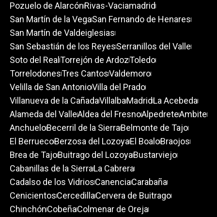
Pozuelo de Alarcón
Rivas-Vaciamadrid
San Martín de la Vega
San Fernando de Henares
San Martín de Valdeiglesias
San Sebastián de los Reyes
Serranillos del Valle
Soto del Real
Torrejón de Ardoz
Toledo
Torrelodones
Tres Cantos
Valdemoro
Velilla de San Antonio
Villa del Prado
Villanueva de la Cañada
Villalba
Madrid
La Acebeda
Alameda del Valle
Aldea del Fresno
Alpedrete
Ambite
Anchuelo
Becerril de la Sierra
Belmonte de Tajo
El Berrueco
Berzosa del Lozoya
El Boalo
Braojos
Brea de Tajo
Buitrago del Lozoya
Bustarviejo
Cabanillas de la Sierra
La Cabrera
Cadalso de los Vidrios
Canencia
Carabaña
Cenicientos
Cercedilla
Cervera de Buitrago
Chinchón
Cobeña
Colmenar de Oreja