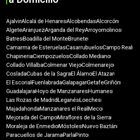
Ajalvir
Alcalá de Henares
Alcobendas
Alcorcón
Algete
Aranjuez
Arganda del Rey
Arroyomolinos
Batres
Boadilla del Monte
Brunete
Camarma de Esteruelas
Casarrubuelos
Campo Real
Chapineria
Ciempozuelos
Collado Mediano
Collado Villalba
Colmenar Viejo
Colmenarejo
Coslada
Cubas de la Sagra
El Álamo
El Atazar
El Escorial
Fuenlabrada
Galapagar
Getafe
Griñón
Guadalajara
Hoyo de Manzanares
Humanes
Las Rozas de Madrid
Leganés
Loeches
Majadahonda
Manzanares el Real
Meco
Mejorada del Campo
Miraflores de la Sierra
Moraleja de Enmedio
Móstoles
Nuevo Baztán
Paracuellos de Jarama
Parla
Pinto