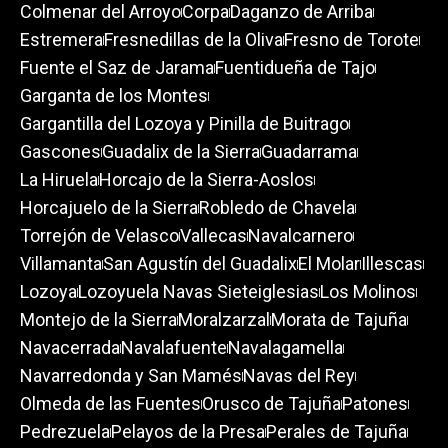
Colmenar del Arroyo
Corpa
Daganzo de Arriba
Estremera
Fresnedillas de la Oliva
Fresno de Torote
Fuente el Saz de Jarama
Fuentidueña de Tajo
Garganta de los Montes
Gargantilla del Lozoya y Pinilla de Buitrago
Gascones
Guadalix de la Sierra
Guadarrama
La Hiruela
Horcajo de la Sierra-Aoslos
Horcajuelo de la Sierra
Robledo de Chavela
Torrejón de Velasco
Vallecas
Navalcarnero
Villamanta
San Agustín del Guadalix
El Molar
Illescas
Lozoya
Lozoyuela Navas Sieteiglesias
Los Molinos
Montejo de la Sierra
Moralzarzal
Morata de Tajuña
Navacerrada
Navalafuente
Navalagamella
Navarredonda y San Mamés
Navas del Rey
Olmeda de las Fuentes
Orusco de Tajuña
Patones
Pedrezuela
Pelayos de la Presa
Perales de Tajuña