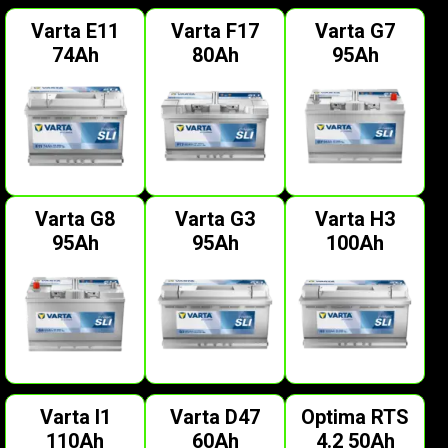
Varta E11
Varta F17
Varta G7
74Ah
80Ah
95Ah
Varta G8
Varta G3
Varta H3
95Ah
95Ah
100Ah
Varta I1
Varta D47
Optima RTS
110Ah
60Ah
4.2 50Ah