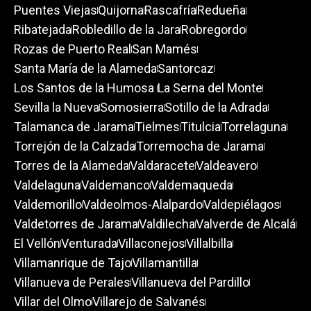
Puentes Viejas
Quijorna
Rascafría
Redueña
Ribatejada
Robledillo de la Jara
Robregordo
Rozas de Puerto Real
San Mamés
Santa María de la Alameda
Santorcaz
Los Santos de la Humosa
La Serna del Monte
Sevilla la Nueva
Somosierra
Sotillo de la Adrada
Talamanca de Jarama
Tielmes
Titulcia
Torrelaguna
Torrejón de la Calzada
Torremocha de Jarama
Torres de la Alameda
Valdaracete
Valdeavero
Valdelaguna
Valdemanco
Valdemaqueda
Valdemorillo
Valdeolmos-Alalpardo
Valdepiélagos
Valdetorres de Jarama
Valdilecha
Valverde de Alcalá
El Vellón
Venturada
Villaconejos
Villalbilla
Villamanrique de Tajo
Villamantilla
Villanueva de Perales
Villanueva del Pardillo
Villar del Olmo
Villarejo de Salvanés