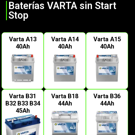
Baterías VARTA sin Start
Stop
Varta A13
Varta A14
Varta A15
40Ah
40Ah
40Ah
Varta B31
Varta B18
Varta B36
B32 B33 B34
44Ah
44Ah
45Ah