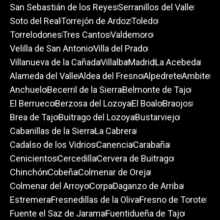
San Sebastián de los Reyes
Serranillos del Valle
Soto del Real
Torrejón de Ardoz
Toledo
Torrelodones
Tres Cantos
Valdemoro
Velilla de San Antonio
Villa del Prado
Villanueva de la Cañada
Villalba
Madrid
La Acebeda
Alameda del Valle
Aldea del Fresno
Alpedrete
Ambite
Anchuelo
Becerril de la Sierra
Belmonte de Tajo
El Berrueco
Berzosa del Lozoya
El Boalo
Braojos
Brea de Tajo
Buitrago del Lozoya
Bustarviejo
Cabanillas de la Sierra
La Cabrera
Cadalso de los Vidrios
Canencia
Carabaña
Cenicientos
Cercedilla
Cervera de Buitrago
Chinchón
Cobeña
Colmenar de Oreja
Colmenar del Arroyo
Corpa
Daganzo de Arriba
Estremera
Fresnedillas de la Oliva
Fresno de Torote
Fuente el Saz de Jarama
Fuentidueña de Tajo