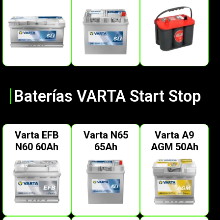
Baterías VARTA Start Stop
Varta EFB
Varta N65
Varta A9
N60 60Ah
65Ah
AGM 50Ah