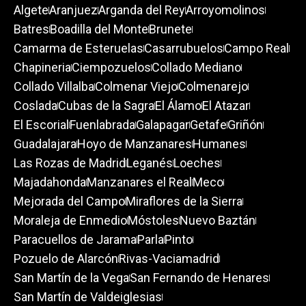
Algete
Aranjuez
Arganda del Rey
Arroyomolinos
Batres
Boadilla del Monte
Brunete
Camarma de Esteruelas
Casarrubuelos
Campo Real
Chapineria
Ciempozuelos
Collado Mediano
Collado Villalba
Colmenar Viejo
Colmenarejo
Coslada
Cubas de la Sagra
El Álamo
El Atazar
El Escorial
Fuenlabrada
Galapagar
Getafe
Griñón
Guadalajara
Hoyo de Manzanares
Humanes
Las Rozas de Madrid
Leganés
Loeches
Majadahonda
Manzanares el Real
Meco
Mejorada del Campo
Miraflores de la Sierra
Moraleja de Enmedio
Móstoles
Nuevo Baztán
Paracuellos de Jarama
Parla
Pinto
Pozuelo de Alarcón
Rivas-Vaciamadrid
San Martín de la Vega
San Fernando de Henares
San Martín de Valdeiglesias