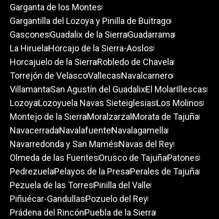
Garganta de los Montes
Gargantilla del Lozoya y Pinilla de Buitrago
Gascones
Guadalix de la Sierra
Guadarrama
La Hiruela
Horcajo de la Sierra-Aoslos
Horcajuelo de la Sierra
Robledo de Chavela
Torrejón de Velasco
Vallecas
Navalcarnero
Villamanta
San Agustín del Guadalix
El Molar
Illescas
Lozoya
Lozoyuela Navas Sieteiglesias
Los Molinos
Montejo de la Sierra
Moralzarzal
Morata de Tajuña
Navacerrada
Navalafuente
Navalagamella
Navarredonda y San Mamés
Navas del Rey
Olmeda de las Fuentes
Orusco de Tajuña
Patones
Pedrezuela
Pelayos de la Presa
Perales de Tajuña
Pezuela de las Torres
Pinilla del Valle
Piñuécar-Gandullas
Pozuelo del Rey
Prádena del Rincón
Puebla de la Sierra