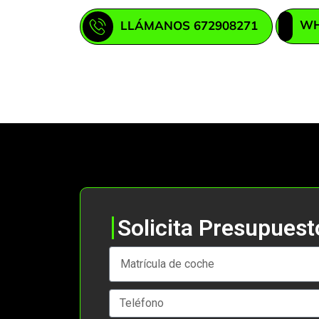
WH
LLÁMANOS 672908271
Solicita Presupuest