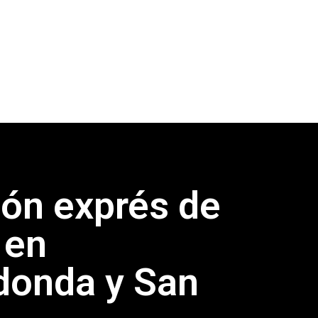
ión exprés de
 en
donda y San