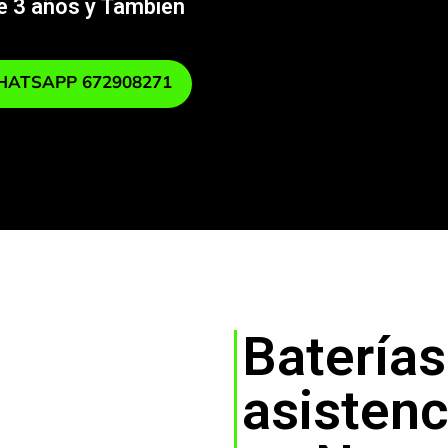
de 3 años y También
ATSAPP 672908271
Batería
asistenc