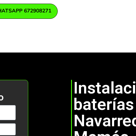
ATSAPP 672908271
Instalac
o
baterías
Navarre