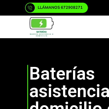
LLÁMANOS 672908271
Baterías
asistencia
domicilio