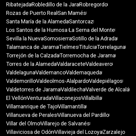
Ribatejada
Robledillo de la Jara
Robregordo
Rozas de Puerto Real
San Mamés
Santa María de la Alameda
Santorcaz
Los Santos de la Humosa
La Serna del Monte
Sevilla la Nueva
Somosierra
Sotillo de la Adrada
Talamanca de Jarama
Tielmes
Titulcia
Torrelaguna
Torrejón de la Calzada
Torremocha de Jarama
Torres de la Alameda
Valdaracete
Valdeavero
Valdelaguna
Valdemanco
Valdemaqueda
Valdemorillo
Valdeolmos-Alalpardo
Valdepiélagos
Valdetorres de Jarama
Valdilecha
Valverde de Alcalá
El Vellón
Venturada
Villaconejos
Villalbilla
Villamanrique de Tajo
Villamantilla
Villanueva de Perales
Villanueva del Pardillo
Villar del Olmo
Villarejo de Salvanés
Villaviciosa de Odón
Villavieja del Lozoya
Zarzalejo