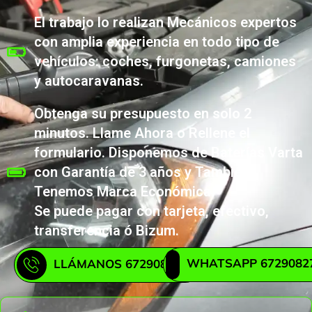
El trabajo lo realizan Mecánicos expertos
con amplia experiencia en todo tipo de
vehículos: coches, furgonetas, camiones
y autocaravanas.
Obtenga su presupuesto en solo 2
minutos. Llame Ahora o Rellene el
formulario. Disponemos de Baterías Varta
con Garantía de 3 años y También
Tenemos Marca Económica.
Se puede pagar con tarjeta, efectivo,
transferencia ó Bizum.
WHATSAPP 6729082
LLÁMANOS 672908271