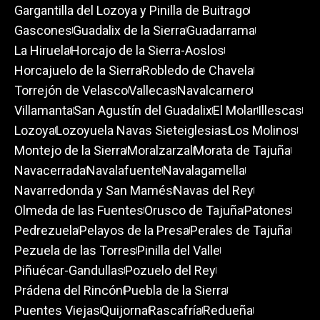
Gargantilla del Lozoya y Pinilla de Buitrago
Gascones
Guadalix de la Sierra
Guadarrama
La Hiruela
Horcajo de la Sierra-Aoslos
Horcajuelo de la Sierra
Robledo de Chavela
Torrejón de Velasco
Vallecas
Navalcarnero
Villamanta
San Agustín del Guadalix
El Molar
Illescas
Lozoya
Lozoyuela Navas Sieteiglesias
Los Molinos
Montejo de la Sierra
Moralzarzal
Morata de Tajuña
Navacerrada
Navalafuente
Navalagamella
Navarredonda y San Mamés
Navas del Rey
Olmeda de las Fuentes
Orusco de Tajuña
Patones
Pedrezuela
Pelayos de la Presa
Perales de Tajuña
Pezuela de las Torres
Pinilla del Valle
Piñuécar-Gandullas
Pozuelo del Rey
Prádena del Rincón
Puebla de la Sierra
Puentes Viejas
Quijorna
Rascafría
Redueña