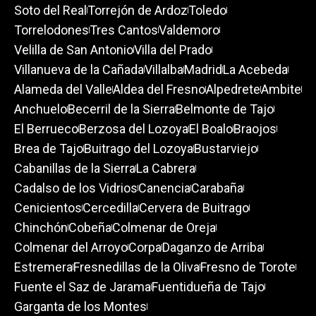
Soto del Real
Torrejón de Ardoz
Toledo
Torrelodones
Tres Cantos
Valdemoro
Velilla de San Antonio
Villa del Prado
Villanueva de la Cañada
Villalba
Madrid
La Acebeda
Alameda del Valle
Aldea del Fresno
Alpedrete
Ambite
Anchuelo
Becerril de la Sierra
Belmonte de Tajo
El Berrueco
Berzosa del Lozoya
El Boalo
Braojos
Brea de Tajo
Buitrago del Lozoya
Bustarviejo
Cabanillas de la Sierra
La Cabrera
Cadalso de los Vidrios
Canencia
Carabaña
Cenicientos
Cercedilla
Cervera de Buitrago
Chinchón
Cobeña
Colmenar de Oreja
Colmenar del Arroyo
Corpa
Daganzo de Arriba
Estremera
Fresnedillas de la Oliva
Fresno de Torote
Fuente el Saz de Jarama
Fuentidueña de Tajo
Garganta de los Montes