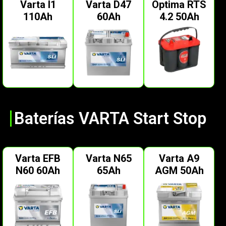
Varta I1
Varta D47
Optima RTS
110Ah
60Ah
4.2 50Ah
Baterías VARTA Start Stop
Varta EFB
Varta N65
Varta A9
N60 60Ah
65Ah
AGM 50Ah