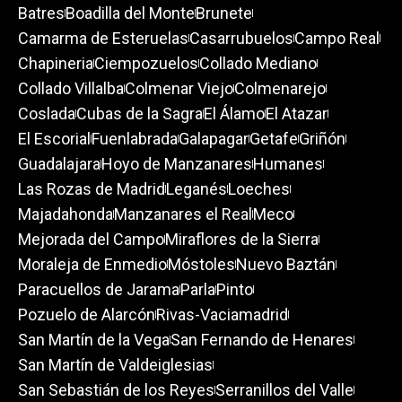
Batres
Boadilla del Monte
Brunete
Camarma de Esteruelas
Casarrubuelos
Campo Real
Chapineria
Ciempozuelos
Collado Mediano
Collado Villalba
Colmenar Viejo
Colmenarejo
Coslada
Cubas de la Sagra
El Álamo
El Atazar
El Escorial
Fuenlabrada
Galapagar
Getafe
Griñón
Guadalajara
Hoyo de Manzanares
Humanes
Las Rozas de Madrid
Leganés
Loeches
Majadahonda
Manzanares el Real
Meco
Mejorada del Campo
Miraflores de la Sierra
Moraleja de Enmedio
Móstoles
Nuevo Baztán
Paracuellos de Jarama
Parla
Pinto
Pozuelo de Alarcón
Rivas-Vaciamadrid
San Martín de la Vega
San Fernando de Henares
San Martín de Valdeiglesias
San Sebastián de los Reyes
Serranillos del Valle