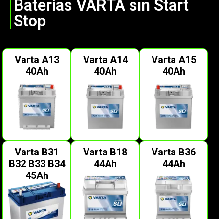
Baterías VARTA sin Start
Stop
Varta A13
Varta A14
Varta A15
40Ah
40Ah
40Ah
Varta B31
Varta B18
Varta B36
B32 B33 B34
44Ah
44Ah
45Ah