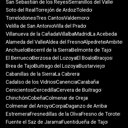
San Sebastián de los Reyes
Serranillos del Valle
Soto del Real
Torrejón de Ardoz
Toledo
Torrelodones
Tres Cantos
Valdemoro
Velilla de San Antonio
Villa del Prado
Villanueva de la Cañada
Villalba
Madrid
La Acebeda
Alameda del Valle
Aldea del Fresno
Alpedrete
Ambite
Anchuelo
Becerril de la Sierra
Belmonte de Tajo
El Berrueco
Berzosa del Lozoya
El Boalo
Braojos
Brea de Tajo
Buitrago del Lozoya
Bustarviejo
Cabanillas de la Sierra
La Cabrera
Cadalso de los Vidrios
Canencia
Carabaña
Cenicientos
Cercedilla
Cervera de Buitrago
Chinchón
Cobeña
Colmenar de Oreja
Colmenar del Arroyo
Corpa
Daganzo de Arriba
Estremera
Fresnedillas de la Oliva
Fresno de Torote
Fuente el Saz de Jarama
Fuentidueña de Tajo