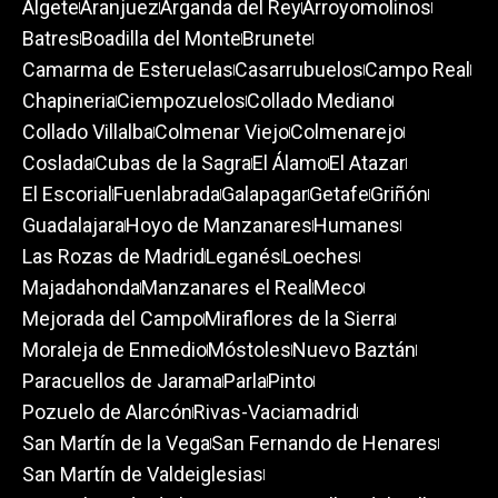
Algete
Aranjuez
Arganda del Rey
Arroyomolinos
Batres
Boadilla del Monte
Brunete
Camarma de Esteruelas
Casarrubuelos
Campo Real
Chapineria
Ciempozuelos
Collado Mediano
Collado Villalba
Colmenar Viejo
Colmenarejo
Coslada
Cubas de la Sagra
El Álamo
El Atazar
El Escorial
Fuenlabrada
Galapagar
Getafe
Griñón
Guadalajara
Hoyo de Manzanares
Humanes
Las Rozas de Madrid
Leganés
Loeches
Majadahonda
Manzanares el Real
Meco
Mejorada del Campo
Miraflores de la Sierra
Moraleja de Enmedio
Móstoles
Nuevo Baztán
Paracuellos de Jarama
Parla
Pinto
Pozuelo de Alarcón
Rivas-Vaciamadrid
San Martín de la Vega
San Fernando de Henares
San Martín de Valdeiglesias