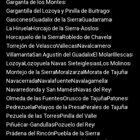
Garganta de los Montes
Gargantilla del Lozoya y Pinilla de Buitrago
Gascones
Guadalix de la Sierra
Guadarrama
La Hiruela
Horcajo de la Sierra-Aoslos
Horcajuelo de la Sierra
Robledo de Chavela
Torrejón de Velasco
Vallecas
Navalcarnero
Villamanta
San Agustín del Guadalix
El Molar
Illescas
Lozoya
Lozoyuela Navas Sieteiglesias
Los Molinos
Montejo de la Sierra
Moralzarzal
Morata de Tajuña
Navacerrada
Navalafuente
Navalagamella
Navarredonda y San Mamés
Navas del Rey
Olmeda de las Fuentes
Orusco de Tajuña
Patones
Pedrezuela
Pelayos de la Presa
Perales de Tajuña
Pezuela de las Torres
Pinilla del Valle
Piñuécar-Gandullas
Pozuelo del Rey
Prádena del Rincón
Puebla de la Sierra