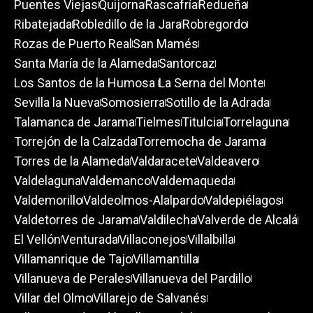
Puentes Viejas
Quijorna
Rascafría
Redueña
Ribatejada
Robledillo de la Jara
Robregordo
Rozas de Puerto Real
San Mamés
Santa María de la Alameda
Santorcaz
Los Santos de la Humosa
La Serna del Monte
Sevilla la Nueva
Somosierra
Sotillo de la Adrada
Talamanca de Jarama
Tielmes
Titulcia
Torrelaguna
Torrejón de la Calzada
Torremocha de Jarama
Torres de la Alameda
Valdaracete
Valdeavero
Valdelaguna
Valdemanco
Valdemaqueda
Valdemorillo
Valdeolmos-Alalpardo
Valdepiélagos
Valdetorres de Jarama
Valdilecha
Valverde de Alcalá
El Vellón
Venturada
Villaconejos
Villalbilla
Villamanrique de Tajo
Villamantilla
Villanueva de Perales
Villanueva del Pardillo
Villar del Olmo
Villarejo de Salvanés