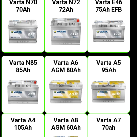
Varta N70
Varta N72
Varta E46
70Ah
72Ah
75Ah EFB
Varta N85
Varta A6
Varta A5
85Ah
AGM 80Ah
95Ah
Varta A4
Varta A8
Varta A7
105Ah
AGM 60Ah
70ah