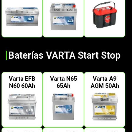
Baterías VARTA Start Stop
Varta EFB
Varta N65
Varta A9
N60 60Ah
65Ah
AGM 50Ah