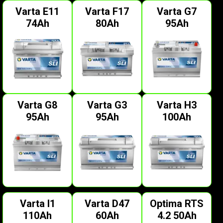
Varta E11
Varta F17
Varta G7
74Ah
80Ah
95Ah
Varta G8
Varta G3
Varta H3
95Ah
95Ah
100Ah
Varta I1
Varta D47
Optima RTS
110Ah
60Ah
4.2 50Ah